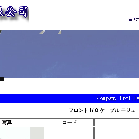
4
フロント I / O ケーブル モジュ
写真
コード