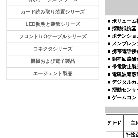
カード読み取り装置シリーズ
■ ボリュー
LED照明と装飾シリーズ
■ 摺動抵抗器
■ ポテンシ
フロントI / Oケーブルシリーズ
■ メンブレ
コネクタシリーズ
■ 携帯電話接
■ 銅箔回路
機械および電子製品
■ 帯電防止製
エージェント製品
■ 電磁波遮蔽
■ デジタル
■ 摺動センサ
■ ゲームコ
ｸﾞﾚｰﾄﾞ
主
ｷｰ接点