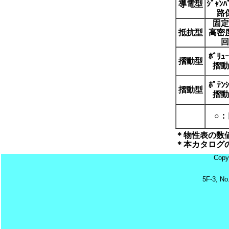
導電型
ｼﾞｬﾝ
路
固定
抵抗型
高密
回
ﾎﾞﾘｭ
摺動型
摺動ｾ
ﾎﾟﾃﾝｼ
摺動型
摺動ｾ
○：
＊物性表の数
＊本カタログ
Copy
5F-3, No